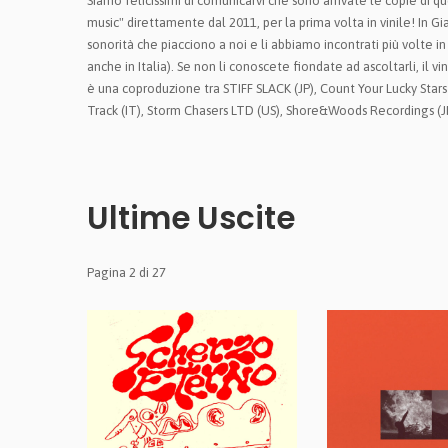
Siamo felicissimi di comunicarvi che sono arrivate le copie di 
music" direttamente dal 2011, per la prima volta in vinile! In G
sonorità che piacciono a noi e li abbiamo incontrati più volte 
anche in Italia). Se non li conoscete fiondate ad ascoltarli, il vi
è una coproduzione tra STIFF SLACK (JP), Count Your Lucky Star
Track (IT), Storm Chasers LTD (US), Shore&Woods Recordings (J
Ultime Uscite
Pagina 2 di 27