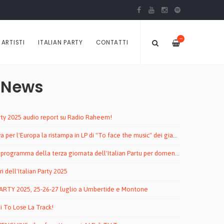
—
ARTISTI
ITALIAN PARTY
CONTATTI
 News
arty 2025 audio report su Radio Raheem!
 per l'Europa la ristampa in LP di "To face the music" dei giapponesi MALEGOAT
programma della terza giornata dell'Italian Partu per domenica 27 luglio
ri dell'Italian Party 2025
ARTY 2025, 25-26-27 luglio a Umbertide e Montone
di To Lose La Track!