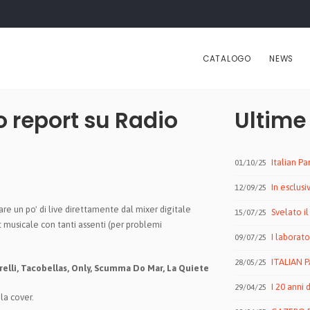
CATALOGO
NEWS
o report su Radio
Ultime
Italian P
01/10/25
In esclusiva
12/09/25
rare un po' di live direttamente dal mixer digitale
Svelato il 
15/07/25
rt musicale con tanti assenti (per problemi
I laborato
09/07/25
ITALIAN P
28/05/25
relli, Tacobellas, Only, Scumma Do Mar, La Quiete
I 20 anni 
29/04/25
la cover.