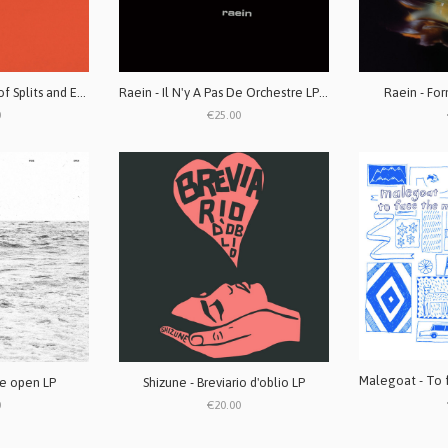
Raein - A Collection of Splits and EPs 2004 - 2015 LP (Burgundy & Pink Galaxy)
Raein - Il N'y A Pas De Orchestre LP (Cloudy Clear w/ Splatter)
Raein - Fo
0
€25.00
de open LP
Shizune - Breviario d'oblio LP
0
€20.00