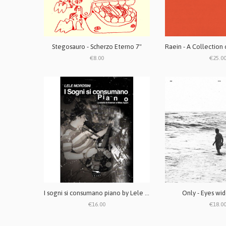
Stegosauro - Scherzo Eterno 7"
€8.00
€25.0
I sogni si consumano piano by Lele Morosini - LIBRO
Only - Eyes wi
€16.00
€18.0