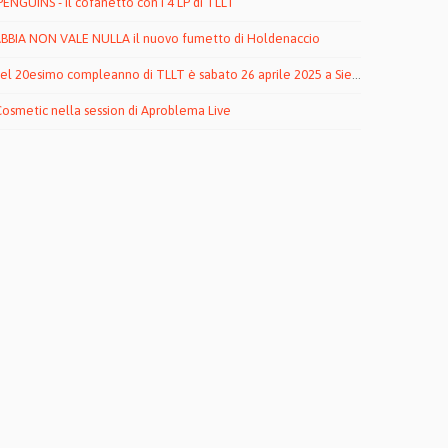
NGUINS - il cofanetto con i 4 LP di TLLT
BBIA NON VALE NULLA il nuovo fumetto di Holdenaccio
del 20esimo compleanno di TLLT è sabato 26 aprile 2025 a Siena!
Cosmetic nella session di Aproblema Live