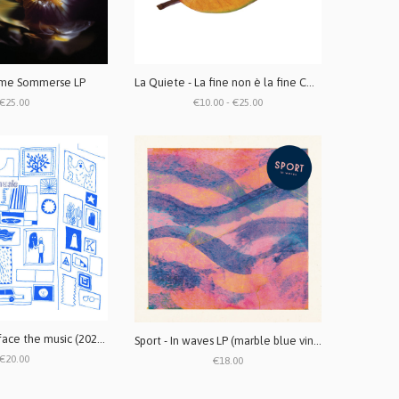
rme Sommerse LP
La Quiete - La fine non è la fine CD / LP vinile bianco (repress 2025)
€25.00
€10.00 - €25.00
Malegoat - To face the music (2025 repress) LP
Sport - In waves LP (marble blue vinyl)
€20.00
€18.00