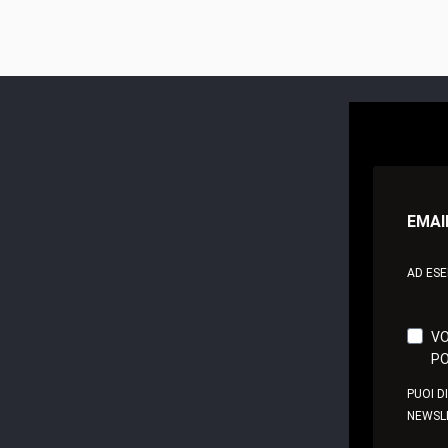
EMAI
AD ES
VO
PO
PUOI D
NEWSL