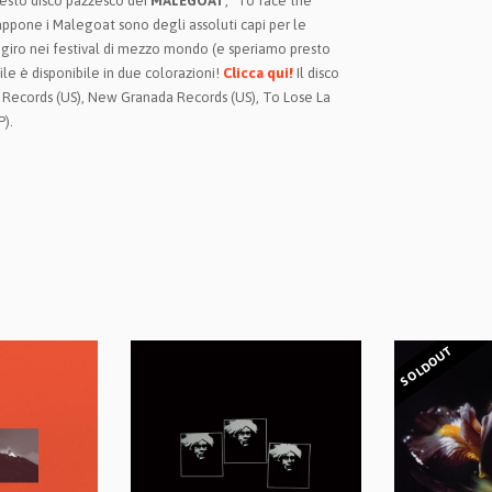
questo disco pazzesco dei
MALEGOAT
, "To face the
iappone i Malegoat sono degli assoluti capi per le
in giro nei festival di mezzo mondo (e speriamo presto
nile è disponibile in due colorazioni!
Clicca qui!
Il disco
s Records (US), New Granada Records (US), To Lose La
P).
SOLDOUT