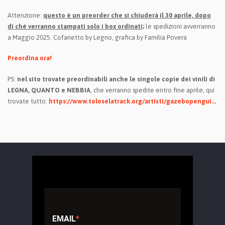
Attenzione:
questo è un preorder che si chiuderà il 30 aprile, dopo
di ché verranno stampati solo i box ordinati;
le spedizioni avverranno
a Maggio 2025. Cofanetto by Legno, grafica by Familia Povera
Preordina ora!
PS:
nel sito trovate preordinabili anche le singole copie dei vinili di
LEGNA,
QUANTO
e NEBBIA
, che verranno spedite entro fine aprile, qui
trovate tutto:
https://www.toloselatrack.org/artisti/gazebopengui...
EMAIL