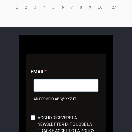
1
2
3
4
5
6
7
8
9
10
...
27
EMAIL
AD ESEMPIO ABC@XYZ.IT
VOGLIO RICEVERE LA
NEWSLETTER DI TO LOSE LA
TRACK E ACCETTO LA POLICY