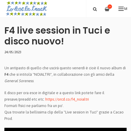
—
ME
F4 live session in Tuci e
disco nuovo!
24/05/2023
Un antipasto di quello che uscirà questo venerdì è cioè il nuovo album di
F4
che si intitolà "NOIALTRI", in collaborazione con gli amici della
General Soreness
.
Il disco per ora esce in digitale e a questo link potete fare il
presave/preadd etc etc:
https://orcd.co/f4_noialtri
Formati fisici ne parliamo fra un po'.
Qua trovate la bellissima clip della "Live session in Tuci" grazie a
Cacao
Prod.