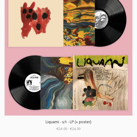
Liquami - s/t - LP (+ poster)
€14.00 - €16.00