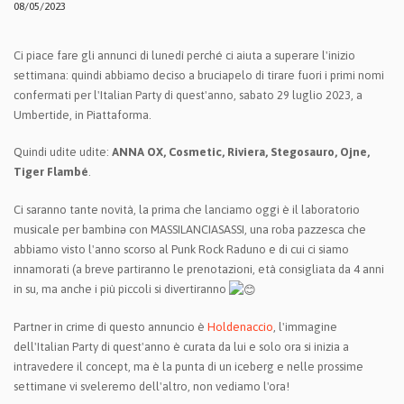
08/05/2023
Ci piace fare gli annunci di lunedì perché ci aiuta a superare l'inizio
settimana: quindi abbiamo deciso a bruciapelo di tirare fuori i primi nomi
confermati per l'Italian Party di quest'anno, sabato 29 luglio 2023, a
Umbertide, in Piattaforma.
Quindi udite udite:
ANNA OX, Cosmetic, Riviera, Stegosauro, Ojne,
Tiger Flambé
.
Ci saranno tante novità, la prima che lanciamo oggi è il laboratorio
musicale per bambinə con MASSILANCIASASSI, una roba pazzesca che
abbiamo visto l'anno
scorso al Punk Rock Raduno e di cui ci siamo
innamorati (a breve partiranno le prenotazioni, età consigliata da 4 anni
in su, ma anche i più piccoli si divertiranno
Partner in crime di questo annuncio è
Holdenaccio
, l'immagine
dell'Italian Party di quest'anno è curata da lui e solo ora si inizia a
intravedere il concept, ma è la punta di un iceberg e nelle prossime
settimane vi sveleremo dell'altro, non vediamo l'ora!