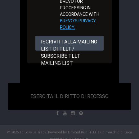
BREVO FOR
PROCESSING IN
ACCORDANCE WITH
BREVO'S PRIVACY
POLICY.
ISCRIVITI ALLA MAILING
LIST DI TLLT /
SUBSCRIBE TLLT
MAILING LIST
ESERCITA IL DIRITTO DI RECESSO
© 2026 To Lose La Track. Powered by
Limited Run
. TLLT è un marchio di Luca
Benni P.IVA 02573540545