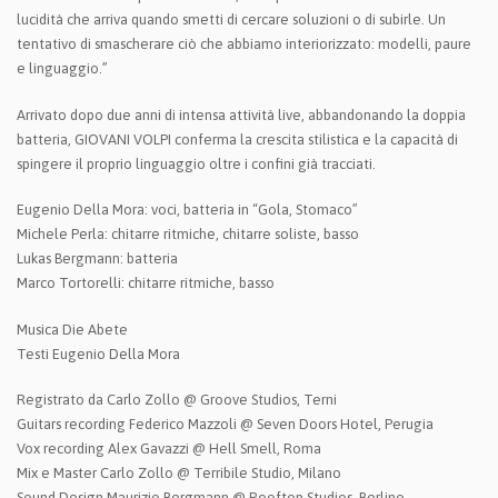
lucidità che arriva quando smetti di cercare soluzioni o di subirle. Un
tentativo di smascherare ciò che abbiamo interiorizzato: modelli, paure
e linguaggio.”
Arrivato dopo due anni di intensa attività live, abbandonando la doppia
batteria, GIOVANI VOLPI conferma la crescita stilistica e la capacità di
spingere il proprio linguaggio oltre i confini già tracciati.
Eugenio Della Mora: voci, batteria in “Gola, Stomaco”
Michele Perla: chitarre ritmiche, chitarre soliste, basso
Lukas Bergmann: batteria
Marco Tortorelli: chitarre ritmiche, basso
Musica Die Abete
Testi Eugenio Della Mora
Registrato da Carlo Zollo @ Groove Studios, Terni
Guitars recording Federico Mazzoli @ Seven Doors Hotel, Perugia
Vox recording Alex Gavazzi @ Hell Smell, Roma
Mix e Master Carlo Zollo @ Terribile Studio, Milano
Sound Design Maurizio Bergmann @ Rooftop Studios, Berlino