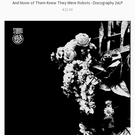
And None of Them Knew They Were Robots - Discography 2xLP
€22.00