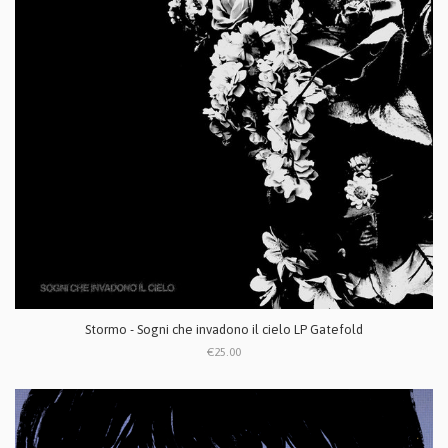
Stormo - Sogni che invadono il cielo LP Gatefold
€25.00