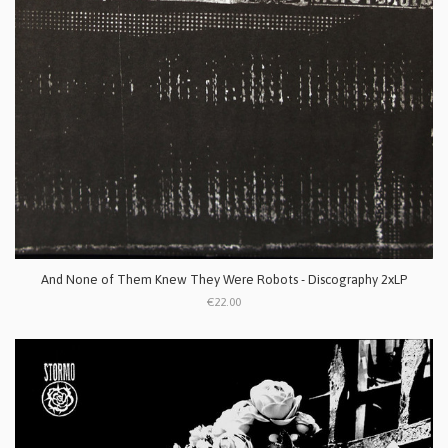
And None of Them Knew They Were Robots - Discography 2xLP
€22.00