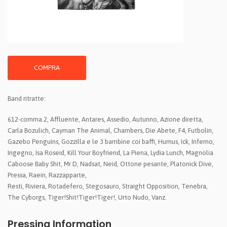
COMPRA
Band ritratte:
612-comma.2, Affluente, Antares, Assedio, Autunno, Azione diretta,
Carla Bozulich, Cayman The Animal, Chambers, Die Abete, F4, Futbolin,
Gazebo Penguins, Gozzilla e le 3 bambine coi baffi, Humus, Ick, Inferno,
Ingegno, Isa Roseid, Kill Your Boyfriend, La Piena, Lydia Lunch, Magnolia
Caboose Baby Shit, Mr D, Nadsat, Neid, Ottone pesante, Platonick Dive,
Pressa, Raein, Razzapparte,
Resti, Riviera, Rotadefero, Stegosauro, Straight Opposition, Tenebra,
The Cyborgs, Tiger!Shit!Tiger!Tiger!, Urto Nudo, Vanz.
Pressing Information