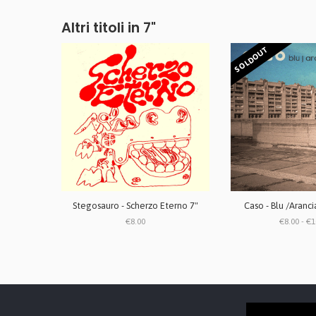
Altri titoli in 7"
SOLDOUT
Stegosauro - Scherzo Eterno 7"
Caso - Blu /Aranc
€8.00
€8.00 - €1