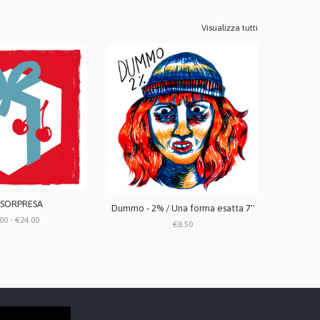
Visualizza tutti
 SORPRESA
Dummo - 2% / Una forma esatta 7''
00 - €24.00
€8.50