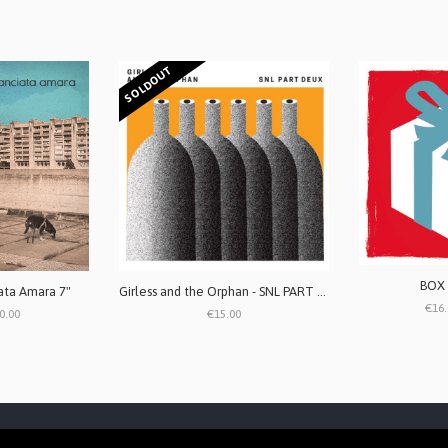
SOLDOUT
BOX
iata Amara 7"
Girless and the Orphan - SNL PART DEUX 7" (edizione limitata)
€16.
0.00
€15.00