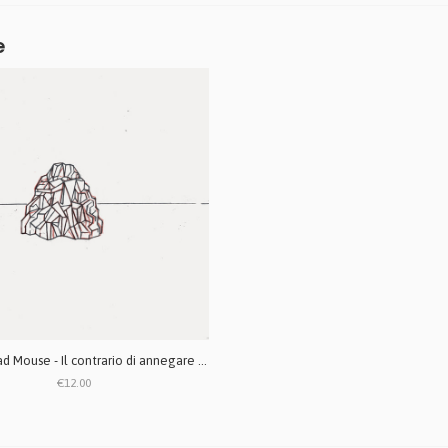
e
Action Dead Mouse - Il contrario di annegare LP + CD
€12.00