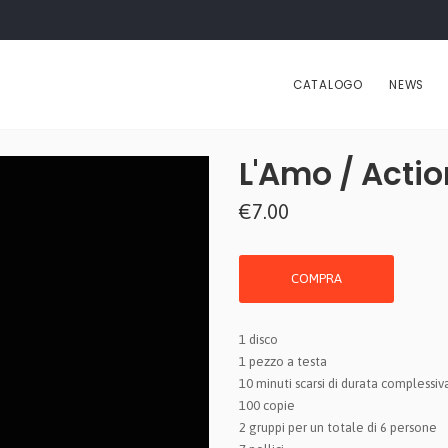
CATALOGO
NEWS
L'Amo / Actio
€7.00
COMPRA
1 disco
1 pezzo a testa
10 minuti scarsi di durata complessiv
100 copie
2 gruppi per un totale di 6 persone