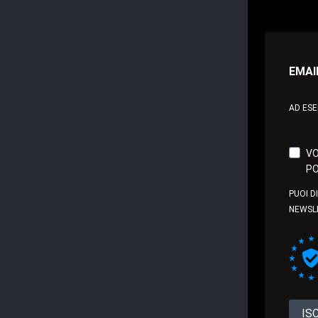
EMAI
AD ES
VO
PO
PUOI D
NEWSL
IS