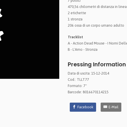
7 pollici
470,56 chilometri di distanza in linea
2 etichette
1 stronza
206 ossa di un corpo umano adulto
Tracklist
A - Action Dead Mouse - I Nomi Dell
B - L'Amo - Stronza
Pressing Information
Data di uscita: 15-12-2014
Cod.: TLLT77
Formato: 7''
Barcode: 8016670114215
Facebook
E-Mail