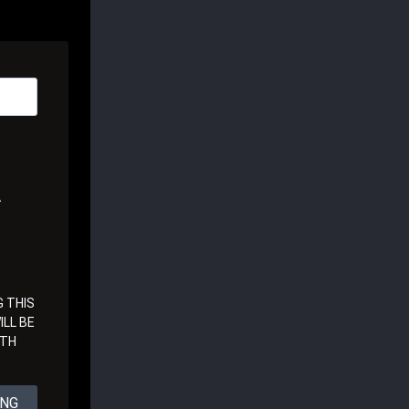
A
 THIS
LL BE
ITH
ING