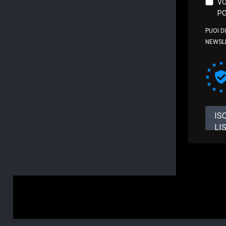
VO
PO
PUOI D
NEWSL
IS
LI