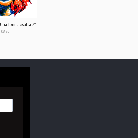
Una forma esatta 7''
€8.50