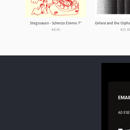
Stegosauro - Scherzo Eterno 7"
€8.00
€15.0
EMAI
AD ES