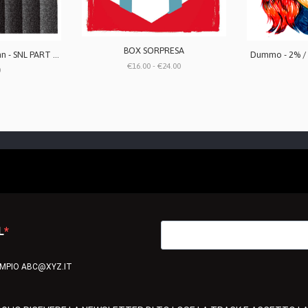
BOX SORPRESA
Girless and the Orphan - SNL PART DEUX 7" (edizione limitata)
Dummo - 2% / 
€16.00 - €24.00
0
L
EMPIO ABC@XYZ.IT