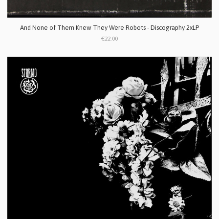
And None of Them Knew They Were Robots - Discography 2xLP
€22.00