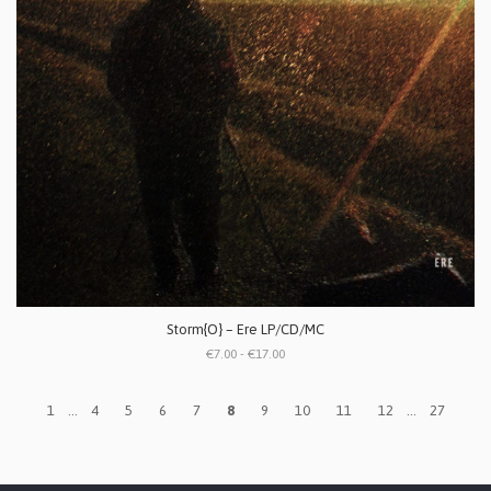
Storm{O} ‎– Ere LP/CD/MC
€7.00 - €17.00
1
...
4
5
6
7
8
9
10
11
12
...
27