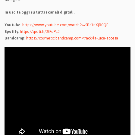
In uscita oggi su tutti i canali digitali.
Youtube
:
https://www.youtube.com/watch?
v=SRc1nXjR0QE
Spotify
:
https://spoti.fi/3tFePL3
Bandcamp
:
https://cosmetic.bandcamp.com/
track/la-luce-accesa