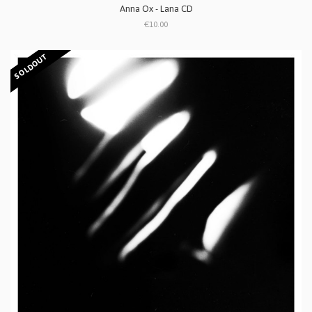
Anna Ox - Lana CD
€10.00
SOLDOUT