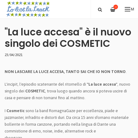
—
ME
"La luce accesa" è il nuovo
singolo dei COSMETIC
23/04/2021
NON LASCIARE LA LUCE ACCESA, TANTO SAI CHE IO NON TORNO
.
L'incipit, l'episodio scatenante del ritornello di
"La luce accesa"
, nuovo
singolo dei
COSMETIC
, trova luogo quando ancora si poteva uscire di
casa e pensare di non tornarvi fino al mattino.
I
Cosmetic
sono la band RomagnaGaze per eccellenza, piade e
jazzmaster, infradito e distorti duri. Da circa 15 anni sfornano materiale
bollente in forma canzone, portando nella lingua di Dante una
commistione di emo, noise, indie, alternative rock e
shoegaze.