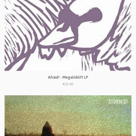
Afraid! - Megalöklift LP
€15.00