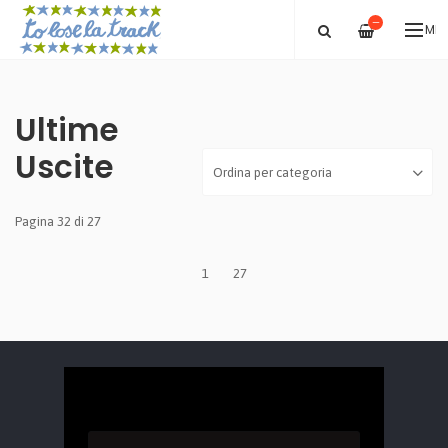
—
ME
Ultime
Uscite
Pagina 32 di 27
1
27