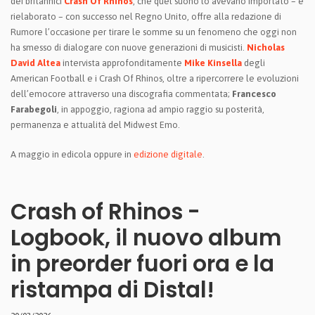
dei britannici
Crash Of Rhinos
, che quel suono lo avevano importato – e
rielaborato – con successo nel Regno Unito, offre alla redazione di
Rumore l’occasione per tirare le somme su un fenomeno che oggi non
ha smesso di dialogare con nuove generazioni di musicisti.
Nicholas
David Altea
intervista approfonditamente
Mike Kinsella
degli
American Football e i Crash Of Rhinos, oltre a ripercorrere le evoluzioni
dell’emocore attraverso una discografia commentata;
Francesco
Farabegoli
, in appoggio, ragiona ad ampio raggio su posterità,
permanenza e attualità del Midwest Emo.
A maggio in edicola oppure in
edizione digitale
.
Crash of Rhinos -
Logbook, il nuovo album
in preorder fuori ora e la
ristampa di Distal!