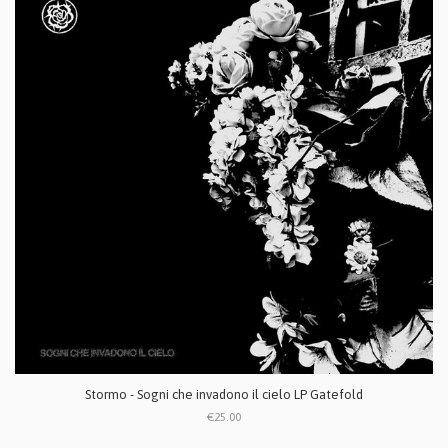
Stormo - Sogni che invadono il cielo LP Gatefold
€25.00