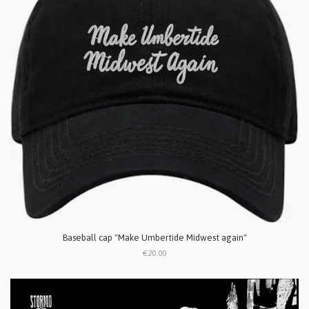
Baseball cap "Make Umbertide Midwest again"
€20.00