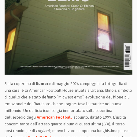
Sulla copertina di
Rumore
di maggio 2026 campeggia la fotografia di
una casa: è la American Football House situata a Urbana, Illinois, simbolo
di quello che è stato definito “Midwest emo”, evoluzione del filone più
emozionale dell’hardcore che ne traghettava la matrice nel nuovo
millennio. Un edificio iconico già immortalato sulla copertina
dell’esordio degli
American Football
, appunto, datato 1999. L’uscita
concomitante dell’atteso quarto album di questi ultimi (
LP4
), il terzo
post reunion, e di
Logbook
, nuovo lavoro – dopo una lunghissima pausa –