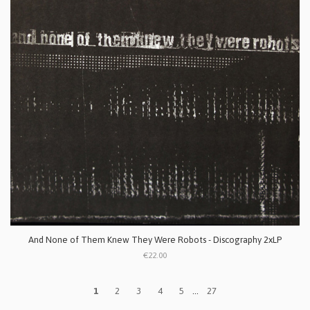
And None of Them Knew They Were Robots - Discography 2xLP
€22.00
1
2
3
4
5
...
27