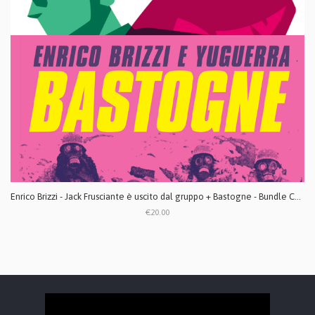
Enrico Brizzi - Jack Frusciante è uscito dal gruppo + Bastogne - Bundle CD digipack
€20.00