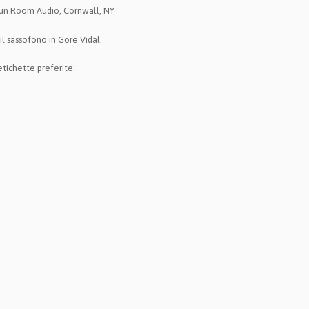
Sun Room Audio, Cornwall, NY
il sassofono in Gore Vidal.
etichette preferite: