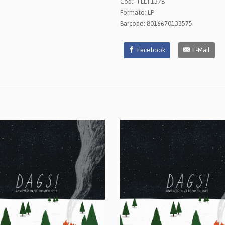
Cod.: TLLT137B
Formato: LP
Barcode: 8016670133575
Facebook
E-Mail