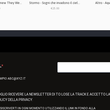
And None of Them Knew They Were Robots - Discography 2xLP
Stormo - Sogni che invadono il cielo LP Gatefold
Altro - Aq
0
€25.00
L
EMPIO ABC@XYZ.IT
GLIO RICEVERE LA NEWSLETTER DI TO LOSE LA TRACK E ACCETTO L
LICY DELLA PRIVACY.
ISISCRIVERTI IN OGNI MOMENTO UTILIZZANDO IL LINK IN FONDO ALLA