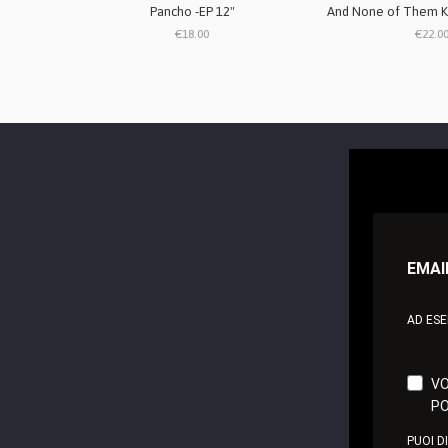
Pancho -EP 12"
€18.00
€22.0
EMAI
AD ES
VO
PO
PUOI D