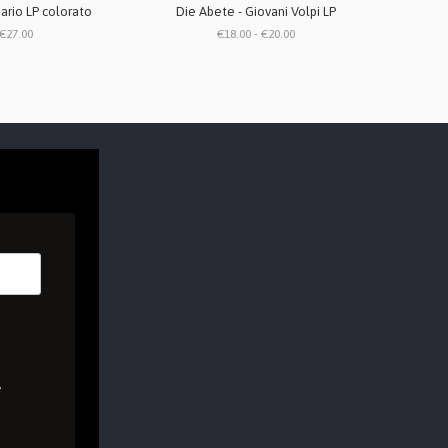
uario LP colorato
Die Abete - Giovani Volpi LP
€27.00
€18.00 - €20.00
A