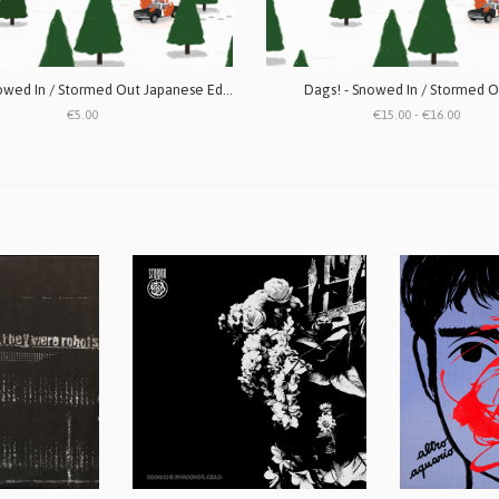
Dags! - Snowed In / Stormed Out Japanese Edition CD
Dags! - Snowed In / Stormed O
€5.00
€15.00 - €16.00