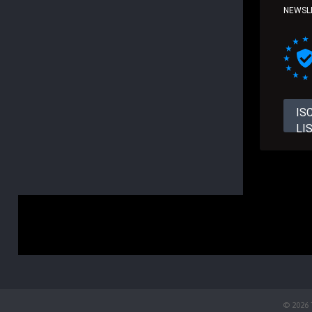
NEWSL
IS
LI
© 2026 