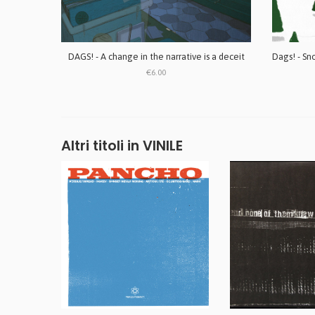
DAGS! - A change in the narrative is a deceit
€6.00
Altri titoli in VINILE