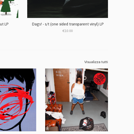
ut LP
Dags! - s/t (one sided transparent vinyl) LP
€10.00
Visualizza tutti