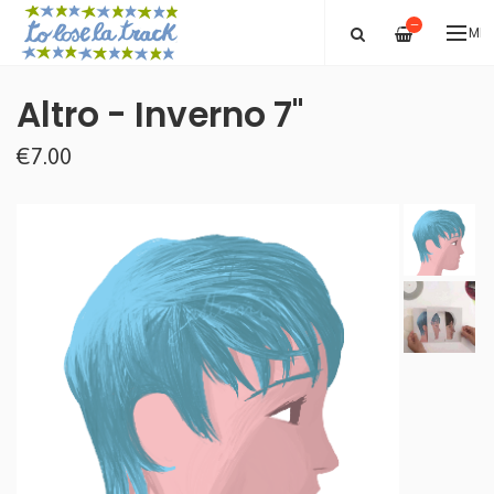
—
ME
Altro - Inverno 7''
€7.00