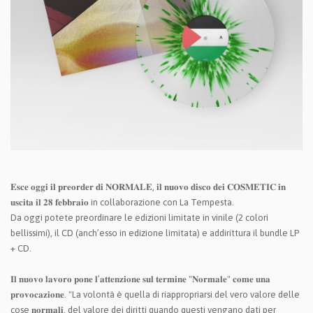
𝐄𝐬𝐜𝐞 𝐨𝐠𝐠𝐢 𝐢𝐥 𝐩𝐫𝐞𝐨𝐫𝐝𝐞𝐫 𝐝𝐢 𝐍𝐎𝐑𝐌𝐀𝐋𝐄, 𝐢𝐥 𝐧𝐮𝐨𝐯𝐨 𝐝𝐢𝐬𝐜𝐨 𝐝𝐞𝐢 𝐂𝐎𝐒𝐌𝐄𝐓𝐈𝐂 𝐢𝐧
𝐮𝐬𝐜𝐢𝐭𝐚 𝐢𝐥 𝟐𝟖 𝐟𝐞𝐛𝐛𝐫𝐚𝐢𝐨 in collaborazione con La Tempesta.
Da oggi potete preordinare le edizioni limitate in vinile (2 colori
bellissimi), il CD (anch’esso in edizione limitata) e addirittura il bundle LP
+ CD.
𝐈𝐥 𝐧𝐮𝐨𝐯𝐨 𝐥𝐚𝐯𝐨𝐫𝐨 𝐩𝐨𝐧𝐞 𝐥’𝐚𝐭𝐭𝐞𝐧𝐳𝐢𝐨𝐧𝐞 𝐬𝐮𝐥 𝐭𝐞𝐫𝐦𝐢𝐧𝐞 "𝐍𝐨𝐫𝐦𝐚𝐥𝐞" 𝐜𝐨𝐦𝐞 𝐮𝐧𝐚
𝐩𝐫𝐨𝐯𝐨𝐜𝐚𝐳𝐢𝐨𝐧𝐞. "La volontà è quella di riappropriarsi del vero valore delle
cose 𝐧𝐨𝐫𝐦𝐚𝐥𝐢, del valore dei diritti quando questi vengano dati per