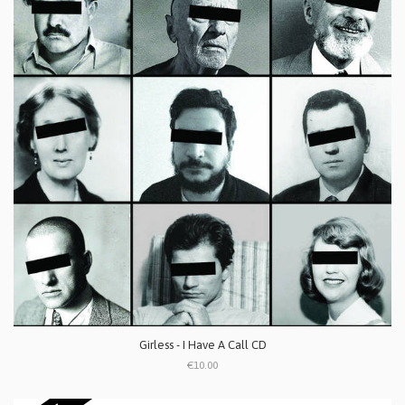
Girless - I Have A Call CD
€10.00