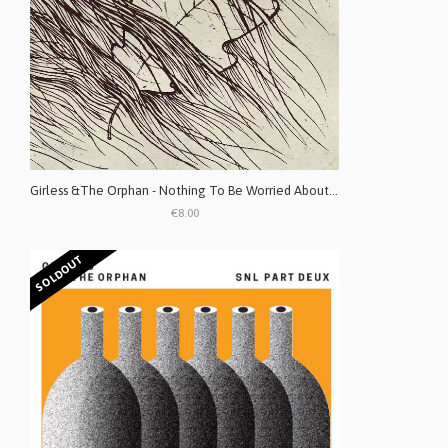
Girless &The Orphan - Nothing To Be Worried About Except Everything But You CD
€8.00
SOLDOUT