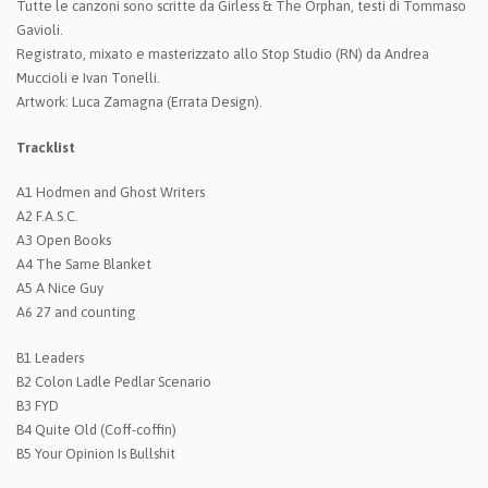
Tutte le canzoni sono scritte da Girless & The Orphan, testi di Tommaso
Gavioli.
Registrato, mixato e masterizzato allo Stop Studio (RN) da Andrea
Muccioli e Ivan Tonelli.
Artwork: Luca Zamagna (Errata Design).
Tracklist
A1 Hodmen and Ghost Writers
A2 F.A.S.C.
A3 Open Books
A4 The Same Blanket
A5 A Nice Guy
A6 27 and counting
B1 Leaders
B2 Colon Ladle Pedlar Scenario
B3 FYD
B4 Quite Old (Coff-coffin)
B5 Your Opinion Is Bullshit