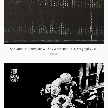
And None of Them Knew They Were Robots - Discography 2xLP
€22.00