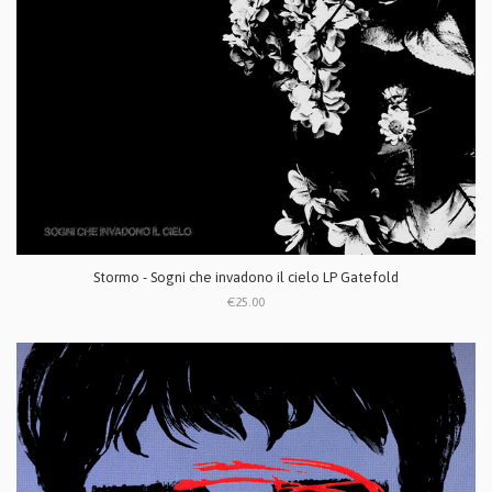
Stormo - Sogni che invadono il cielo LP Gatefold
€25.00