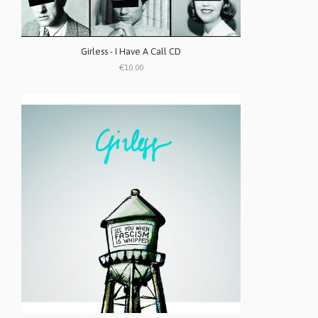
Girless - I Have A Call CD
€10.00