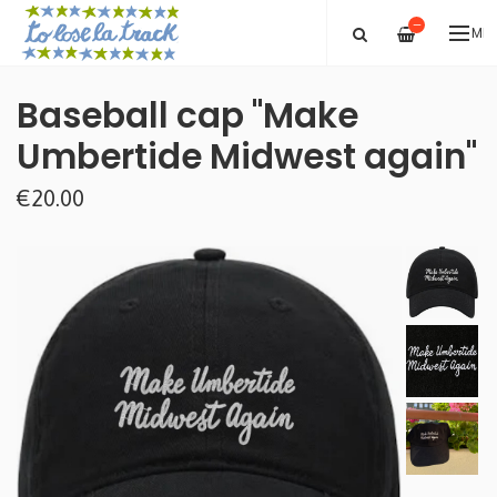
—
ME
Baseball cap "Make
Umbertide Midwest again"
€20.00