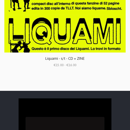
Liquami - s/t - CD + ZINE
€15.00 - €16.00