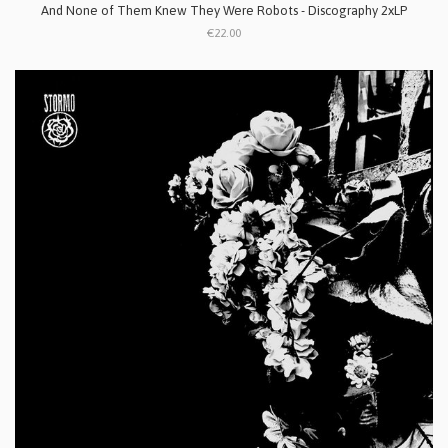
And None of Them Knew They Were Robots - Discography 2xLP
€22.00