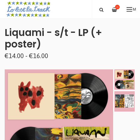
—
ME
Liquami - s/t - LP (+
poster)
€14.00 - €16.00