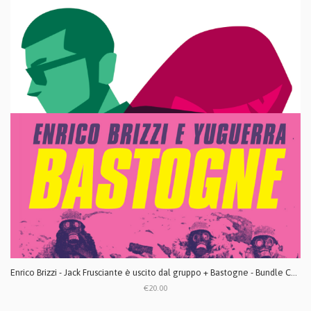
Enrico Brizzi - Jack Frusciante è uscito dal gruppo + Bastogne - Bundle CD digipack
€20.00