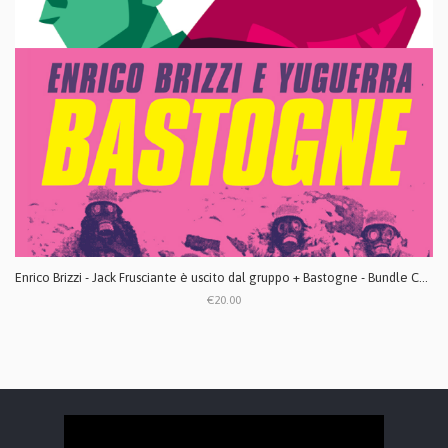
Enrico Brizzi - Jack Frusciante è uscito dal gruppo + Bastogne - Bundle CD digipack
€20.00