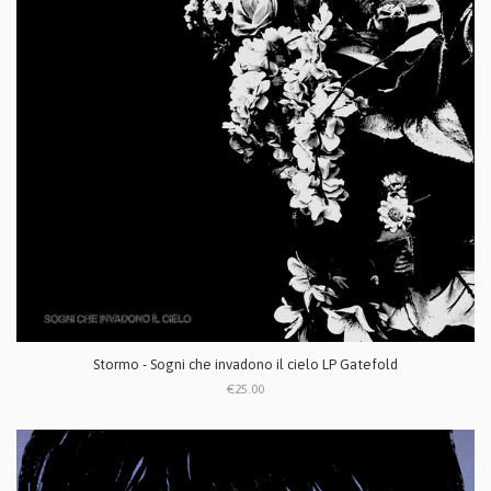
Stormo - Sogni che invadono il cielo LP Gatefold
€25.00