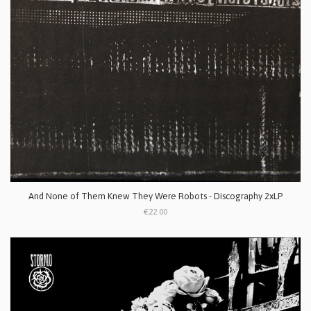
And None of Them Knew They Were Robots - Discography 2xLP
€22.00