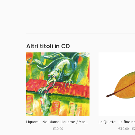
Altri titoli in CD
Liquami - Noi siamo Liquame / Mascara marrone CD + ZINE
€10.00
€10.00 - €