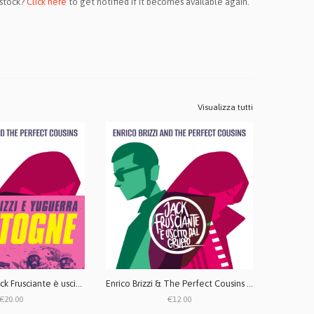
 stock?
Click here
to get notified if it becomes available again.
Visualizza tutti
Enrico Brizzi - Jack Frusciante è uscito dal gruppo + Bastogne - Bundle CD digipack
Enrico Brizzi & The Perfect Cousins - Jack Frusciante è uscito dal gruppo CD
€20.00
€12.00