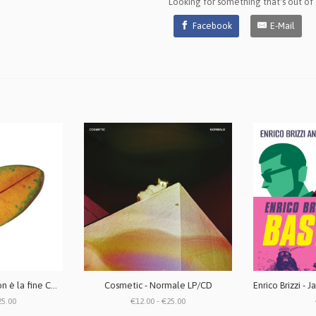
Looking for something that's out of
Facebook
E-Mail
La Quiete - La fine non è la fine CD / LP vinile bianco (repress 2025)
Cosmetic - Normale LP/CD
25.00
€12.00 - €25.00