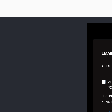
EMAI
AD ES
VO
PO
PUOI D
NEWSL