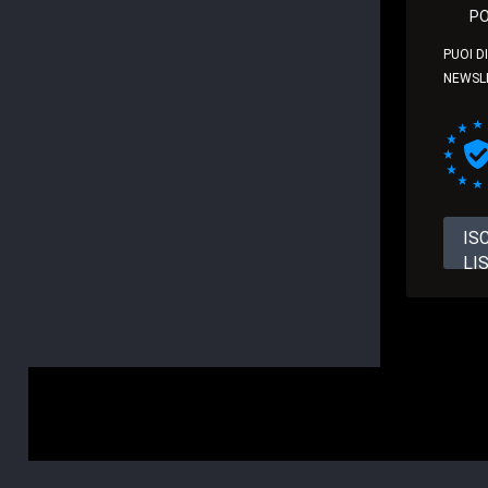
PO
PUOI D
NEWSL
IS
LI