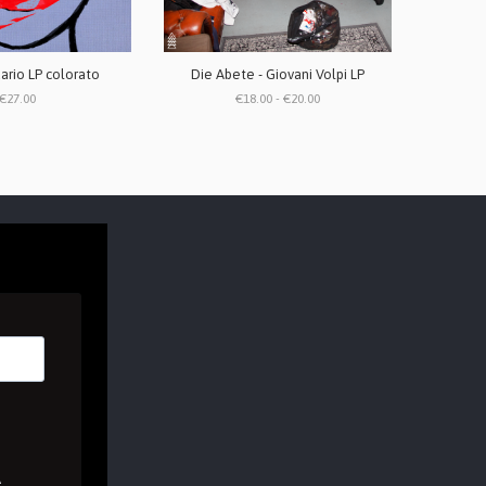
uario LP colorato
Die Abete - Giovani Volpi LP
€27.00
€18.00 - €20.00
A