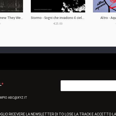
And None of Them Knew They Were Robots - Discography 2xLP
Stormo - Sogni che invadono il cielo LP Gatefold
Altro - Aq
0
€25.00
L
EMPIO ABC@XYZ.IT
GLIO RICEVERE LA NEWSLETTER DI TO LOSE LA TRACK E ACCETTO L