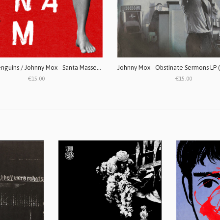
Gazebo Penguins / Johnny Mox - Santa Massenza split LP
€15.00
€15.00