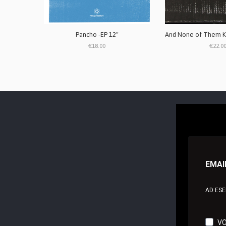
Pancho -EP 12"
€18.00
€22.0
EMAI
AD ES
VO