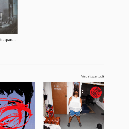
Johnny Mox - Obstinate Sermons LP (trasparente)
Visualizza tutti