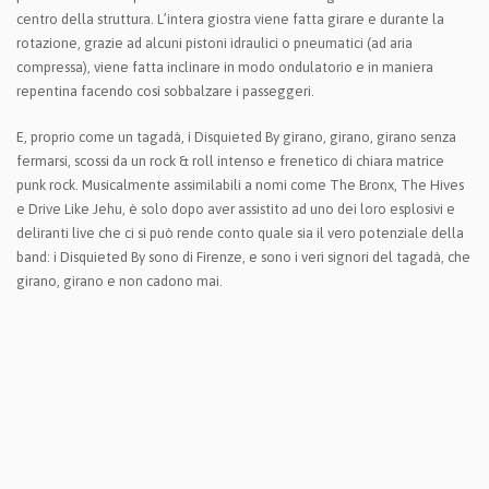
centro della struttura. L’intera giostra viene fatta girare e durante la
rotazione, grazie ad alcuni pistoni idraulici o pneumatici (ad aria
compressa), viene fatta inclinare in modo ondulatorio e in maniera
repentina facendo così sobbalzare i passeggeri.
E, proprio come un tagadà, i Disquieted By girano, girano, girano senza
fermarsi, scossi da un rock & roll intenso e frenetico di chiara matrice
punk rock. Musicalmente assimilabili a nomi come The Bronx, The Hives
e Drive Like Jehu, è solo dopo aver assistito ad uno dei loro esplosivi e
deliranti live che ci si può rende conto quale sia il vero potenziale della
band: i Disquieted By sono di Firenze, e sono i veri signori del tagadà, che
girano, girano e non cadono mai.