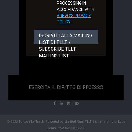
PROCESSING IN
ACCORDANCE WITH
BREVO'S PRIVACY
POLICY.
ISCRIVITI ALLA MAILING
LIST DI TLLT /
SUBSCRIBE TLLT
MAILING LIST
ESERCITA IL DIRITTO DI RECESSO
© 2026 To Lose La Track. Powered by
Limited Run
. TLLT è un marchio di Luca
Benni P.IVA 02573540545