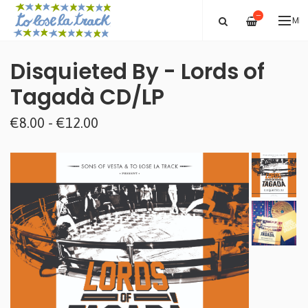
—
ME
Disquieted By - Lords of
Tagadà CD/LP
€8.00 - €12.00