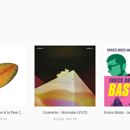
La Quiete - La fine non è la fine CD / LP vinile bianco (repress 2025)
Cosmetic - Normale LP/CD
25.00
€12.00 - €25.00