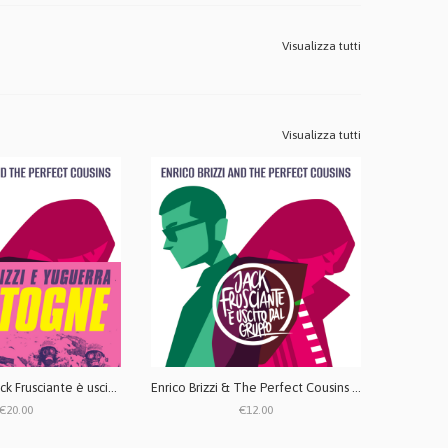
Visualizza tutti
Visualizza tutti
Enrico Brizzi - Jack Frusciante è uscito dal gruppo + Bastogne - Bundle CD digipack
Enrico Brizzi & The Perfect Cousins - Jack Frusciante è uscito dal gruppo CD
€20.00
€12.00