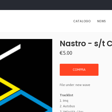
CATALOGO
NEWS
Nastro - s/t 
€5.00
COMPRA
File under: new wave
Tracklist
1. Imq
2. Autobus
3. Velocità - Uuu