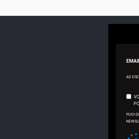
EMAI
AD ES
VO
PO
PUOI D
NEWSL