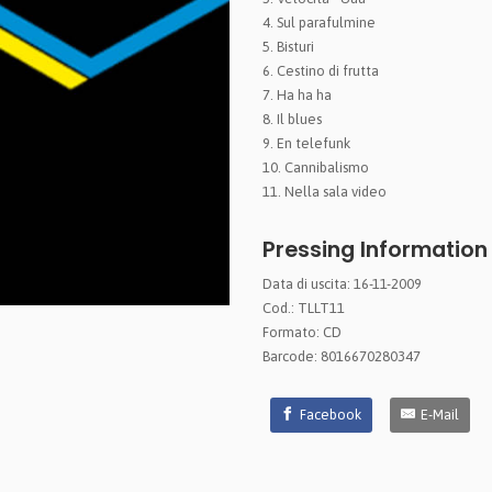
4. Sul parafulmine
5. Bisturi
6. Cestino di frutta
7. Ha ha ha
8. Il blues
9. En telefunk
10. Cannibalismo
11. Nella sala video
Pressing Information
Data di uscita: 16-11-2009
Cod.: TLLT11
Formato: CD
Barcode: 8016670280347
Facebook
E-Mail