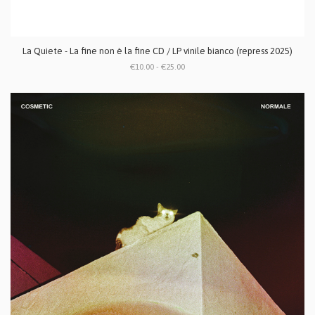
La Quiete - La fine non è la fine CD / LP vinile bianco (repress 2025)
€10.00 - €25.00