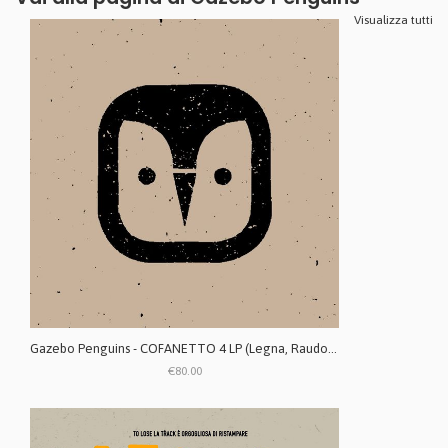
Visualizza tutti
Gazebo Penguins - COFANETTO 4 LP (Legna, Raudo, Nebbia, Quanto) special edition box RISTAMPA
€80.00