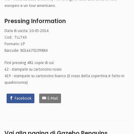
europeo e un tour americano.
Pressing Information
Data di uscita: 10-05-2014
Cod.: TLLT65
Formato: LP
Barcode: 8016670109884
First pressing 481 copie di cui:
62 - stampate su cartoncino rosso
419 - stampate su cartoncino bianco (il rosso della copertina è fatto in
quadricromia)
Facebook
E-Mail
Vai alla pagina di
Gazebo Penguins