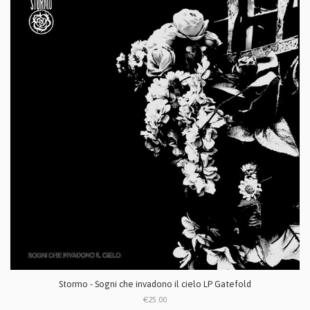
Stormo - Sogni che invadono il cielo LP Gatefold
€25.00