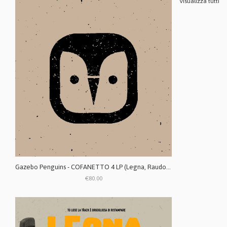
Visualizza tutti
Gazebo Penguins - COFANETTO 4 LP (Legna, Raudo, Nebbia, Quanto) special edition box RISTAMPA
€80.00