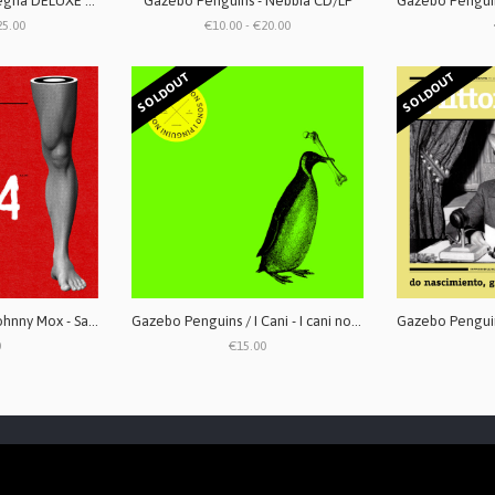
Gazebo Penguins - Legna DELUXE EDITION LP
Gazebo Penguins - Nebbia CD/LP
25.00
€10.00 - €20.00
SOLDOUT
SOLDOUT
Gazebo Penguins / Johnny Mox - Santa Massenza split LP
Gazebo Penguins / I Cani - I cani non sono i pinguini, i pinguini non sono i cani split 10''
0
€15.00