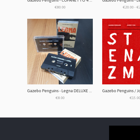
Gazebo Penguins - COFANETTO 4 LP (Legna, Raudo, Nebbia, Quanto) special edition box RISTAMPA
€80.00
€20.00 - €
Gazebo Penguins - Legna DELUXE EDITION Cassetta
€8.00
€15.0