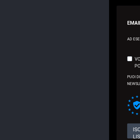
EMAI
AD ES
VO
PO
PUOI D
NEWSL
IS
LI