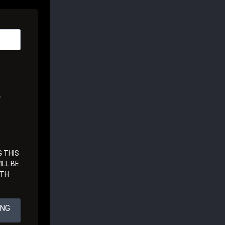
A
 THIS
LL BE
ITH
ING