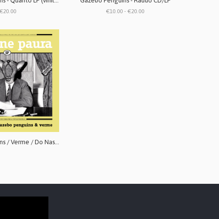
Gazebo Penguins - Quanto LP (vinile bianco)
Gazebo Penguins - Raudo CD/LP
€20.00
€10.00 - €20.00
Gazebo Penguins / Verme / Do Nascimiento - Splittone paura LP