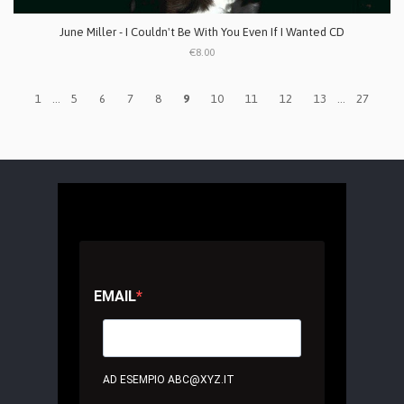
June Miller - I Couldn't Be With You Even If I Wanted CD
€8.00
1
...
5
6
7
8
9
10
11
12
13
...
27
EMAIL
AD ESEMPIO ABC@XYZ.IT