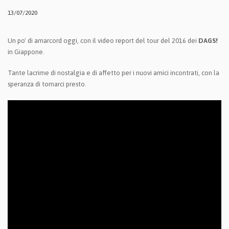
13/07/2020
Un po' di amarcord oggi, con il video report del tour del 2016 dei
DAGS!
in Giappone.
Tante lacrime di nostalgia e di affetto per i nuovi amici incontrati, con la
speranza di tornarci presto.