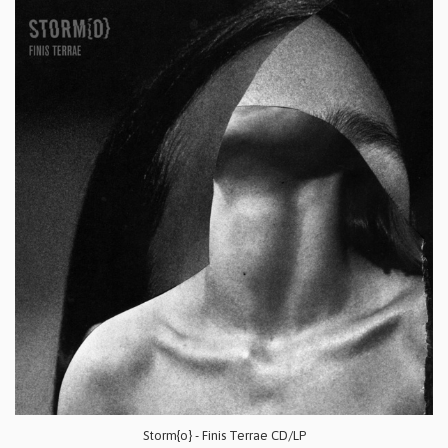
Storm{o} - Finis Terrae CD/LP