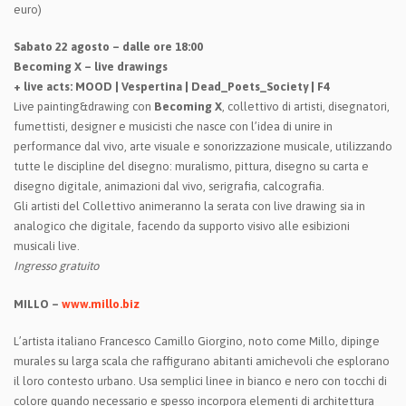
euro)
Sabato 22 agosto – dalle ore 18:00
Becoming X – live drawings
+ live acts: MOOD | Vespertina | Dead_Poets_Society | F4
Live painting&drawing con
Becoming X
, collettivo di artisti, disegnatori,
fumettisti, designer e musicisti che nasce con l’idea di unire in
performance dal vivo, arte visuale e sonorizzazione musicale, utilizzando
tutte le discipline del disegno: muralismo, pittura, disegno su carta e
disegno digitale, animazioni dal vivo, serigrafia, calcografia.
Gli artisti del Collettivo animeranno la serata con live drawing sia in
analogico che digitale, facendo da supporto visivo alle esibizioni
musicali live.
Ingresso gratuito
MILLO –
www.millo.biz
L’artista italiano Francesco Camillo Giorgino, noto come Millo, dipinge
murales su larga scala che raffigurano abitanti amichevoli che esplorano
il loro contesto urbano. Usa semplici linee in bianco e nero con tocchi di
colore quando necessario e spesso incorpora elementi di architettura