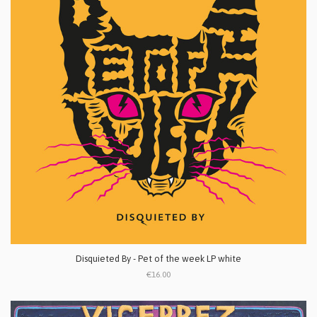
Disquieted By - Pet of the week LP white
€16.00