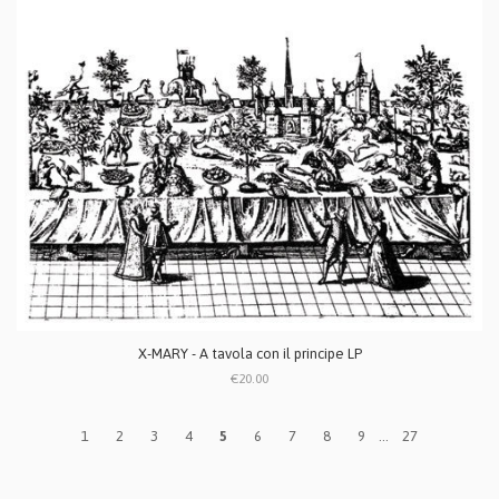
X-MARY - A tavola con il principe LP
€20.00
1
2
3
4
5
6
7
8
9
...
27