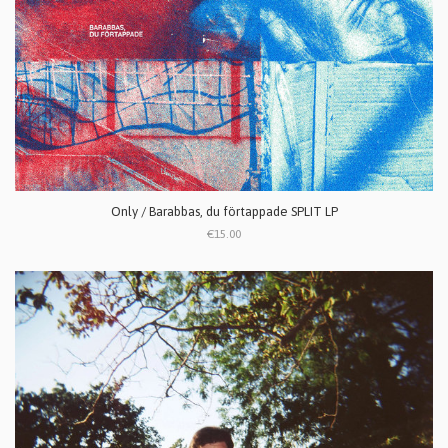
Only / Barabbas, du f​ö​rtappade SPLIT LP
€15.00