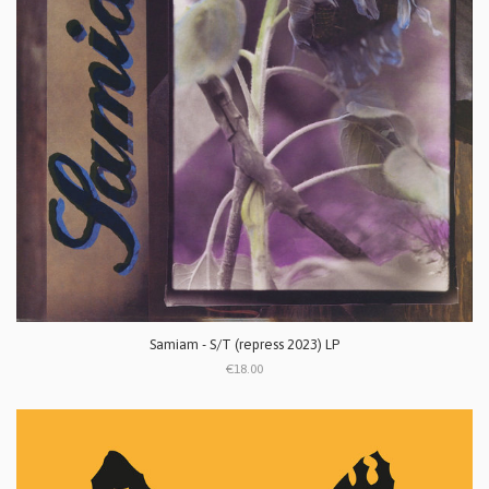
Samiam - S/T (repress 2023) LP
€18.00