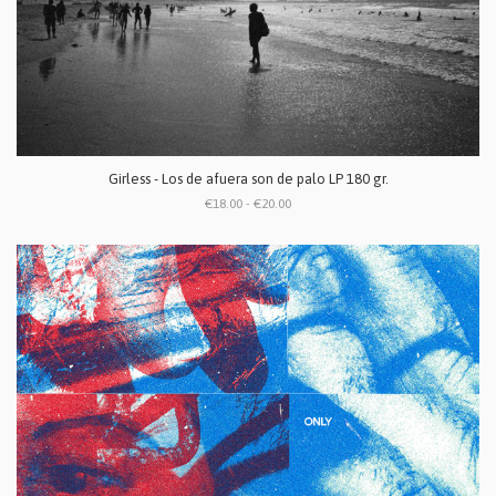
Girless - Los de afuera son de palo LP 180 gr.
€18.00 - €20.00