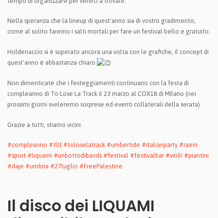
tempo di organizzarvi per venirci a trovare.
Nella speranza che la lineup di quest'anno sia di vostro gradimento,
come al solito faremo i salti mortali per fare un festival bello e gratuito.
Holdenaccio si è superato ancora una volta con le grafiche, il concept di
quest'anno è abbastanza chiaro
Non dimenticate che i festeggiamenti continuano con la festa di
compleanno di To Lose La Track il 23 marzo al COX18 di Milano (nei
prossimi giorni sveleremo sorprese ed eventi collaterali della serata).
Grazie a tutti, stiamo vicini.
#compleanno
#tllt
#toloselatrack
#umbertide
#italianparty
#raein
#sport
#liquami
#unbottodibands
#festival
#festivalbar
#vinili
#piantini
#daje
#umbria
#27luglio
#FreePalestine
Il disco dei LIQUAMI