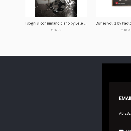
I sogni si consumano piano by Lele Morosini - LIBRO
€16.00
€18.0
EMAI
AD ES