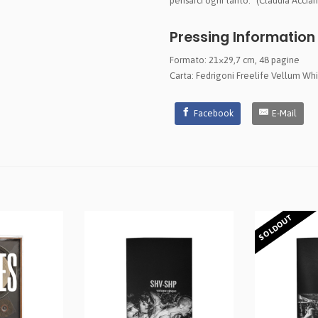
pensarci ogni tanto." (Claudia Acciar
Pressing Information
Formato: 21×29,7 cm, 48 pagine
Carta: Fedrigoni Freelife Vellum Wh
Facebook
E-Mail
SOLDOUT