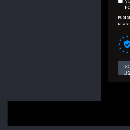
VO
PO
PUOI D
NEWSL
IS
LI