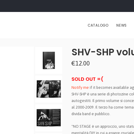
CATALOGO
NEWS
SHV-SHP vol
€12.00
SOLD OUT =(
Notify me
if it becomes available ag
SHV-SHP è una serie di photozine col
autogestiti. Il primo volume si conc
al 2000-2009. Il terzo ha come tema 
divida band e pubblico.
"NO STAGE è un approccio, uno statu
mentalità DIY in cui a essere crucial