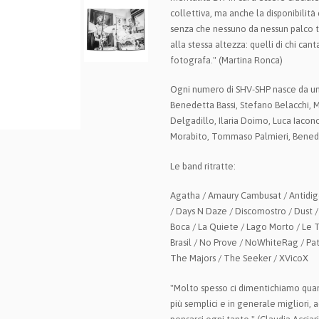
collettiva, ma anche la disponibilità c
senza che nessuno da nessun palco ti 
alla stessa altezza: quelli di chi canta
fotografa." (Martina Ronca)
Ogni numero di SHV-SHP nasce da una
Benedetta Bassi, Stefano Belacchi, Ma
Delgadillo, Ilaria Doimo, Luca Iacon
Morabito, Tommaso Palmieri, Bened
Le band ritratte:
Agatha / Amaury Cambusat / Antidigo
/ Days N Daze / Discomostro / Dust / E
Boca / La Quiete / Lago Morto / Le 
Brasil / No Prove / NoWhiteRag / Pat
The Majors / The Seeker / XVicoX
"Molto spesso ci dimentichiamo quant
più semplici e in generale migliori,