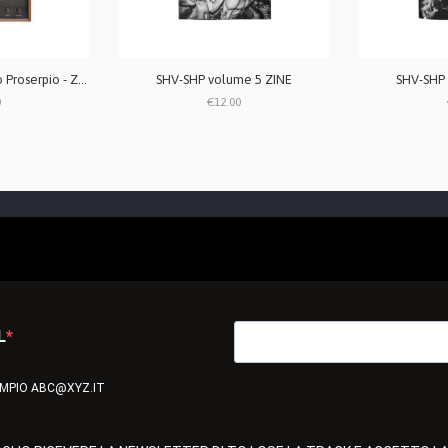
Dishes vol. 1 by Paolo Proserpio - ZINE
SHV-SHP volume 5 ZINE
SHV-SHP 
0
€12.00
L
EMPIO ABC@XYZ.IT