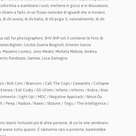
ollettiva a scambiarsi i ruoli, mettersi in gioco e in discussione,
chiami a farlo, in un flusso naturale di sguardi che si trovano
, di chi suona, di chi balla, di chi poga. E, naturalmente, di chi
 call for photographers. SHV-SHP vol.3 contiene le foto di:
tias Biglieri, Cecilia Guerra Brugnoli, Ernesto Garcia
o, Massimo Lovisco, Jorio Medici, Michela Midossi, Andrea
etto Randazzo, Sarmax, Luca Zamagna.
s / Bob Corn / Brancoro / Call The Cops / Cassandra / Collapse
terea / Evil Cosby / Gli Ultimi / Infarto / Inferno / Kobra / Krav
Tormenta / Light Up! / MDC / Negative Approach / Ninos Du
h / Peep / Radura / Raein / Shizune / Tegu / The Intelligence /
o siamo fortunati più di altre persone, di cui le vite sembrano
 ad avere tutto questo. È talmente raro e potente, basterebbe