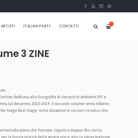
—
ARTISTI
ITALIAN PARTY
CONTATTI
ume 3 ZINE
ain.
lettive dedicata alla fotografia di concerti in ambienti DIY e
entra sul decennio 2010-2019, il secondo volume torna indietro
No Stage Best Stage: tutte situazioni in cui non c’è palco che
s mentale prima che formale, legato a doppio filo con la
e per la buona riuscita della serata non è solo la partecipazione