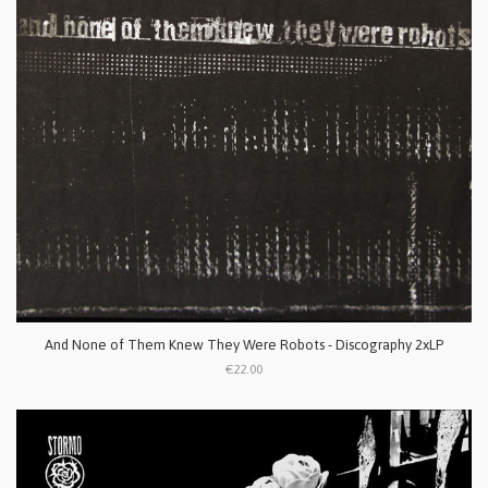
And None of Them Knew They Were Robots - Discography 2xLP
€22.00