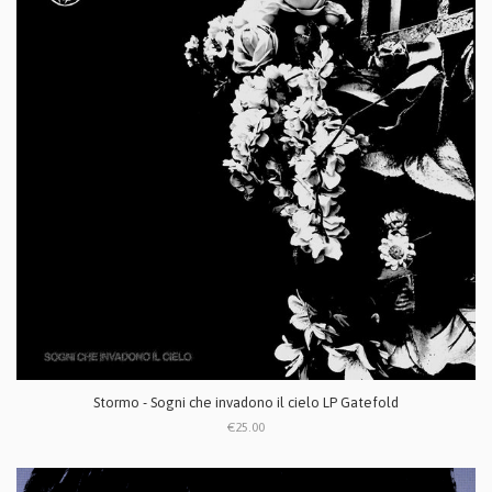
Stormo - Sogni che invadono il cielo LP Gatefold
€25.00