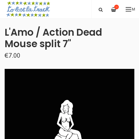
—
ME
L'Amo / Action Dead
Mouse split 7''
€7.00