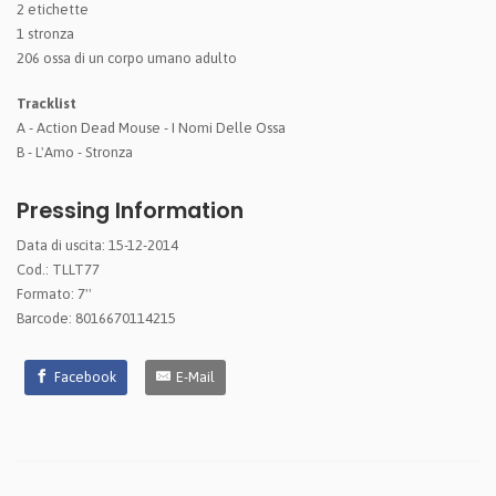
2 etichette
1 stronza
206 ossa di un corpo umano adulto
Tracklist
A - Action Dead Mouse - I Nomi Delle Ossa
B - L'Amo - Stronza
Pressing Information
Data di uscita: 15-12-2014
Cod.: TLLT77
Formato: 7''
Barcode: 8016670114215
Facebook
E-Mail