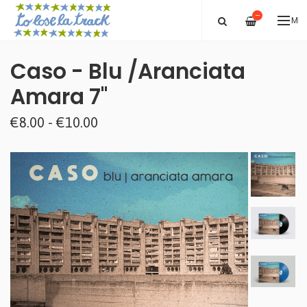
—
ME
Caso - Blu /Aranciata
Amara 7"
€8.00 - €10.00