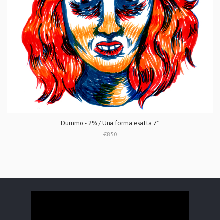
Dummo - 2% / Una forma esatta 7''
€8.50