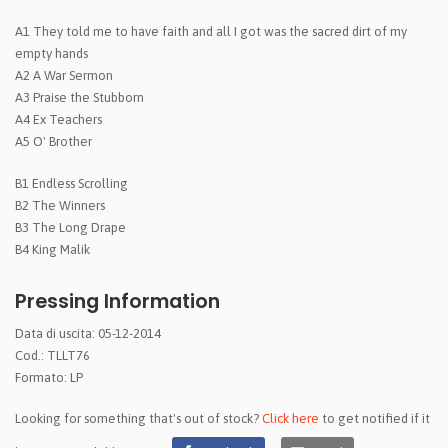
A1 They told me to have faith and all I got was the sacred dirt of my
empty hands
A2 A War Sermon
A3 Praise the Stubborn
A4 Ex Teachers
A5 O' Brother
B1 Endless Scrolling
B2 The Winners
B3 The Long Drape
B4 King Malik
Pressing Information
Data di uscita: 05-12-2014
Cod.: TLLT76
Formato: LP
Looking for something that's out of stock?
Click here
to get notified if it