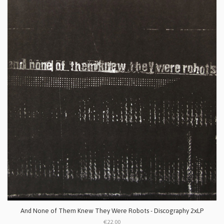
And None of Them Knew They Were Robots - Discography 2xLP
€22.00