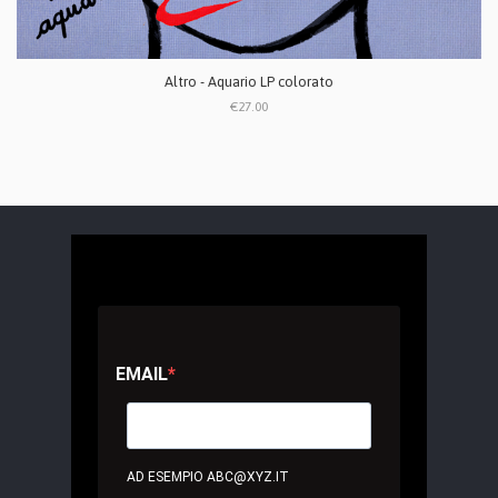
Altro - Aquario LP colorato
€27.00
EMAIL
AD ESEMPIO ABC@XYZ.IT