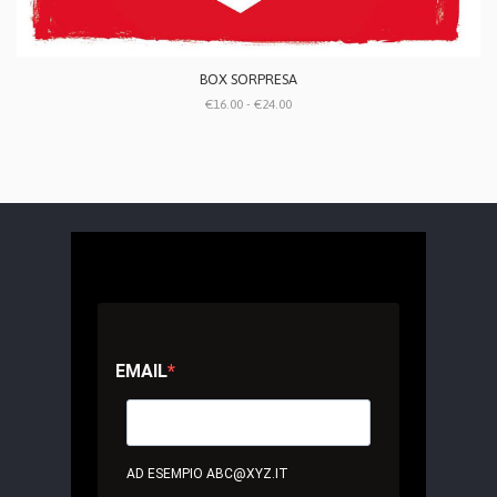
BOX SORPRESA
€16.00 - €24.00
EMAIL
AD ESEMPIO ABC@XYZ.IT