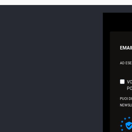
EMAI
AD ES
VO
PO
PUOI D
NEWSL