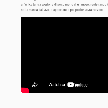
un’unica lunga sessione di poco meno di un mese, registrando t
nella stanza dal vivo, e apportando poi poche sovraincisioni.