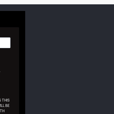
A
 THIS
LL BE
ITH