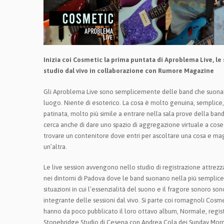
Inizia coi Cosmetic la prima puntata di Aproblema Live, le 
studio dal vivo in collaborazione con Rumore Magazine
Gli Aproblema Live sono semplicemente delle band che suona
luogo. Niente di esoterico. La cosa è molto genuina, semplice,
patinata, molto più simile a entrare nella sala prove della band 
cerca anche di dare uno spazio di aggregazione virtuale a cose
trovare un contenitore dove entri per ascoltare una cosa e mag
un’altra.
Le live session avvengono nello studio di registrazione attrezz
nei dintorni di Padova dove le band suonano nella più semplice
situazioni in cui l’essenzialità del suono e il fragore sonoro so
integrante delle sessioni dal vivo. Si parte coi romagnoli Cosm
hanno da poco pubblicato il loro ottavo album, Normale, regist
Stonebridge Studio di Cesena con Andrea Cola dei Sunday Morn