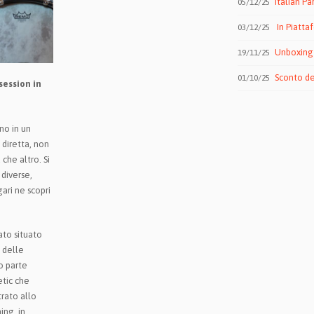
Italian Pa
05/12/25
In Piattaform
03/12/25
Unboxing 
19/11/25
Sconto de
01/10/25
session in
no in un
 diretta, non
che altro. Si
 diverse,
ari ne scopri
ato situato
 delle
no parte
etic che
rato allo
ing, in