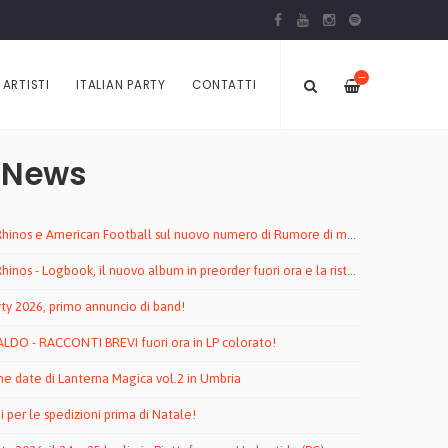
—
ARTISTI
ITALIAN PARTY
CONTATTI
 News
hinos e American Football sul nuovo numero di Rumore di maggio
nos - Logbook, il nuovo album in preorder fuori ora e la ristampa di Distal!
rty 2026, primo annuncio di band!
DO - RACCONTI BREVI fuori ora in LP colorato!
me date di Lanterna Magica vol.2 in Umbria
i per le spedizioni prima di Natale!