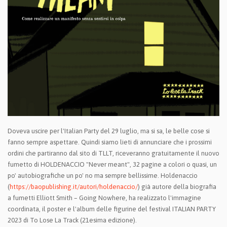
Doveva uscire per l'Italian Party del 29 luglio, ma si sa, le belle cose si
fanno sempre aspettare. Quindi siamo lieti di annunciare che i prossimi
ordini che partiranno dal sito di TLLT, riceveranno gratuitamente il nuovo
fumetto di HOLDENACCIO "Never meant", 32 pagine a colori o quasi, un
po' autobiografiche un po' no ma sempre bellissime. Holdenaccio
(
https://baopublishing.it/autori/holdenaccio/
) già autore della biografia
a fumetti Elliott Smith – Going Nowhere, ha realizzato l'immagine
coordinata, il poster e l'album delle figurine del festival ITALIAN PARTY
2023 di To Lose La Track (21esima edizione).