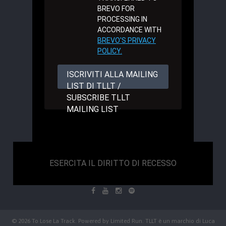
BREVO FOR
PROCESSING IN
ACCORDANCE WITH
BREVO'S PRIVACY
POLICY.
ISCRIVITI ALLA MAILING
LIST DI TLLT /
SUBSCRIBE TLLT
MAILING LIST
ESERCITA IL DIRITTO DI RECESSO
© 2026 To Lose La Track. Powered by
Limited Run
. TLLT è un marchio di Luca