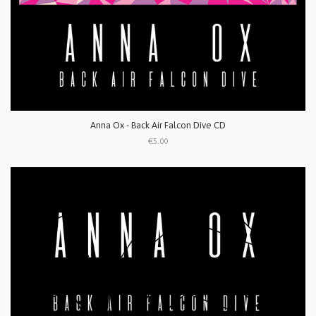
Anna Ox - Back Air Falcon Dive CD
€5.00