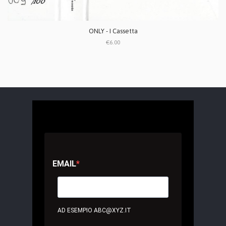
ONLY - I Cassetta
€6.00
EMAIL
AD ESEMPIO ABC@XYZ.IT