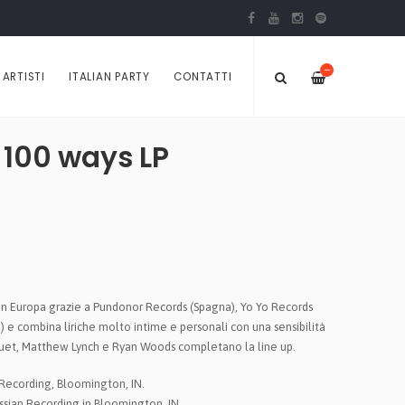
—
ARTISTI
ITALIAN PARTY
CONTATTI
 100 ways LP
in Europa grazie a Pundonor Records (Spagna), Yo Yo Records
) e combina liriche molto intime e personali con una sensibilità
uet, Matthew Lynch e Ryan Woods completano la line up.
Recording, Bloomington, IN.
ssian Recording in Bloomington, IN.