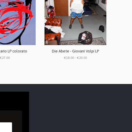
uario LP colorato
Die Abete - Giovani Volpi LP
€27.00
€18.00 - €20.00