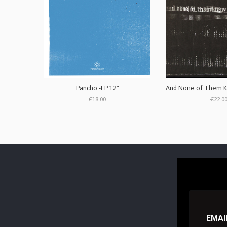
Pancho -EP 12"
€18.00
€22.0
EMAI