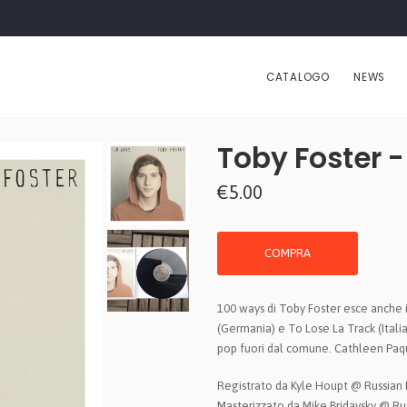
CATALOGO
NEWS
Toby Foster -
€5.00
COMPRA
100 ways di Toby Foster esce anche 
(Germania) e To Lose La Track (Italia
pop fuori dal comune. Cathleen Paq
Registrato da Kyle Houpt @ Russian 
Masterizzato da Mike Bridavsky @ Ru