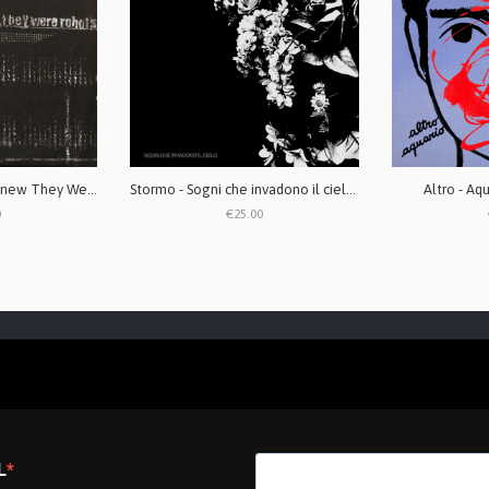
And None of Them Knew They Were Robots - Discography 2xLP
Stormo - Sogni che invadono il cielo LP Gatefold
Altro - Aq
0
€25.00
L