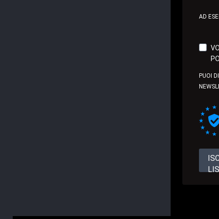
AD ES
VO
PO
PUOI D
NEWSL
IS
LI