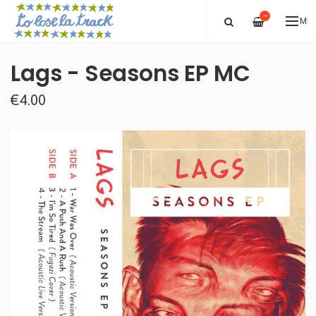
—
ME
Lags - Seasons EP MC
€4.00