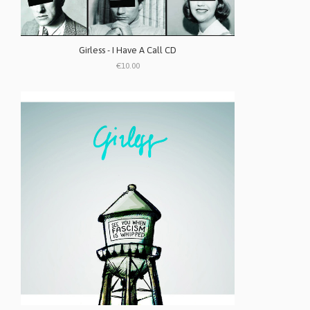
Girless - I Have A Call CD
€10.00