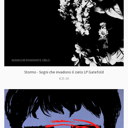
Stormo - Sogni che invadono il cielo LP Gatefold
€25.00