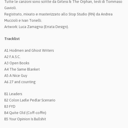
Tutte le canzoni sono scritte da Girless & The Orphan, testi di Tommaso
Gavioli.
Registrato, mixato e masterizzato allo Stop Studio (RN) da Andrea
Muccioli e Ivan Tonelli.
Artwork: Luca Zamagna (Errata Design).
Tracklist
A1 Hodmen and Ghost Writers
A2 F.A.S.C.
A3 Open Books
A4 The Same Blanket
A5 A Nice Guy
A6 27 and counting
B1 Leaders
B2 Colon Ladle Pedlar Scenario
B3 FYD
B4 Quite Old (Coff-coffin)
B5 Your Opinion Is Bullshit