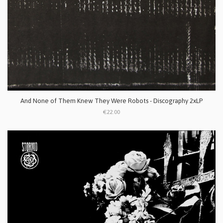
And None of Them Knew They Were Robots - Discography 2xLP
€22.00