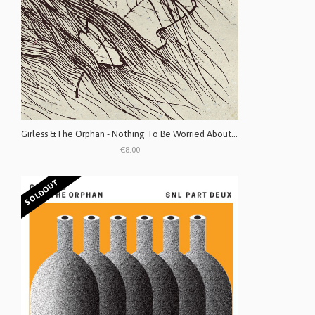
Girless &The Orphan - Nothing To Be Worried About Except Everything But You CD
€8.00
SOLDOUT