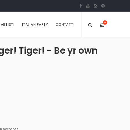
—
ARTISTI
ITALIAN PARTY
CONTATTI
iger! Tiger! - Be yr own
on percocet