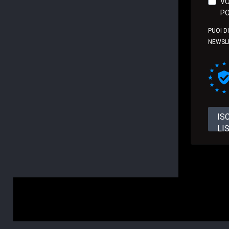
VO
PO
PUOI D
NEWSL
IS
LI