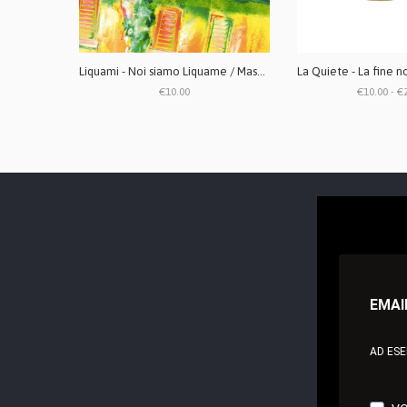
Liquami - Noi siamo Liquame / Mascara marrone CD + ZINE
€10.00
€10.00 - €
EMAI
AD ES