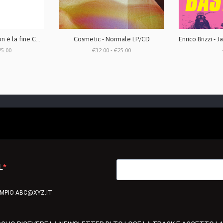
La Quiete - La fine non è la fine CD / LP vinile bianco (repress 2025)
Cosmetic - Normale LP/CD
25.00
€12.00 - €25.00
L
EMPIO ABC@XYZ.IT