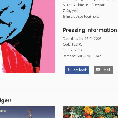
6. The Architects of Despair
7. Say yeah
8. Insert disco beat here
Pressing Information
Data di uscita: 18-01-2008
Cod.: TLLT05
Formato: CD
Barcode: 8016670355342
Facebook
E-Mail
iger!