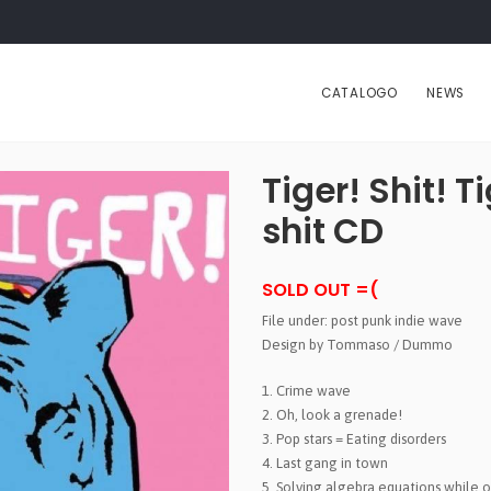
CATALOGO
NEWS
Tiger! Shit! T
shit CD
SOLD OUT =(
File under: post punk indie wave
Design by Tommaso / Dummo
1. Crime wave
2. Oh, look a grenade!
3. Pop stars = Eating disorders
4. Last gang in town
5. Solving algebra equations while 