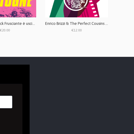
Enrico Brizzi - Jack Frusciante è uscito dal gruppo + Bastogne - Bundle CD digipack
Enrico Brizzi & The Perfect Cousins - Jack Frusciante è uscito dal gruppo CD
€20.00
€12.00