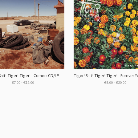
Shit! Tiger! Tiger! - Corners CD/LP
€7.00 - €12.00
€8.00 - €20.00