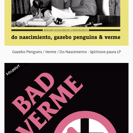
Gazebo Penguins / Verme / Do Nascimiento - Splittone paura LP
SOLDOUT