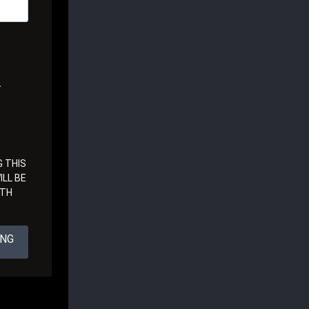
A
 THIS
LL BE
ITH
ING