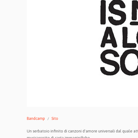
Bandcamp
Sito
Un serbatoio infinito di canzoni d'amore universali dal quale att
musicassette di carta immaginifiche.