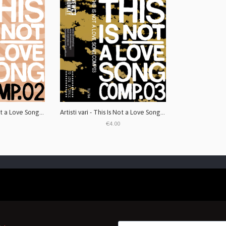
Artisti vari - This Is Not a Love Song COMP.02 MC
Artisti vari - This Is Not a Love Song COMP.03 MC
€4.00