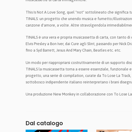
This Is Not A Love Song, quel "not" sottolineato che significa 
TINALS: un progetto che unendo musica e fumetto/illustrazione/g
canzone d'amore, a volte. Altre stravolgendola irrimediabilme
TINALS è una vera e propria musicassetta di carta, con tanto d
Elvis Presley a Bon Iver, dai Cure agli Slint, passando per Nick
fino a Syd Barrett, Jesus And Mary Chain, Beatles etc. etc.
Un modo per riappropriarsi costruttivamente di un supporto disc
TINALS la musicassetta torna a essere essenziale, funzionale e 
progetto, una serie di compilation, curate da To Lose La Track,
sottobosco indipendente italiano reinterpretano i brani disegna
Una produzione New Monkey in collaborazione con To Lose La
Dal catalogo