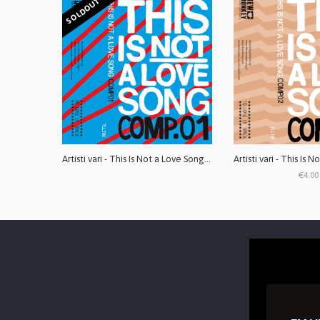
SOLDOUT
Artisti vari - This Is Not a Love Song COMP.01 MC
€4.00