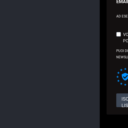
EMAI
AD ES
VO
PO
PUOI D
NEWSL
IS
LI