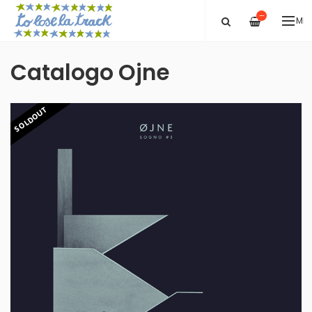
—
ME
Catalogo Ojne
SOLDOUT