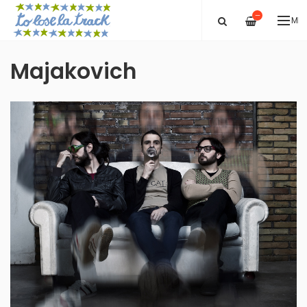
—
ME
Majakovich