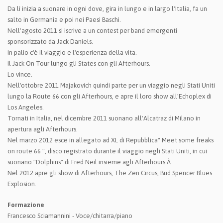
Da lì inizia a suonare in ogni dove, gira in lungo e in largo l'Italia, fa un
salto in Germania e poi nei Paesi Baschi.
Nell'agosto 2011 si iscrive a un contest per band emergenti
sponsorizzato da Jack Daniels.
In palio c'è il viaggio e l'esperienza della vita.
Il Jack On Tour lungo gli States con gli Afterhours.
Lo vince.
Nell'ottobre 2011 Majakovich quindi parte per un viaggio negli Stati Uniti
lungo la Route 66 con gli Afterhours, e apre il loro show all'Echoplex di
Los Angeles.
Tornati in Italia, nel dicembre 2011 suonano all'Alcatraz di Milano in
apertura agli Afterhours.
Nel marzo 2012 esce in allegato ad XL di Repubblica" Meet some freaks
on route 66 ", disco registrato durante il viaggio negli Stati Uniti, in cui
suonano "Dolphins" di Fred Neil insieme agli Afterhours.Â
Nel 2012 apre gli show di Afterhours, The Zen Circus, Bud Spencer Blues
Explosion.
Formazione
Francesco Sciamannini - Voce/chitarra/piano