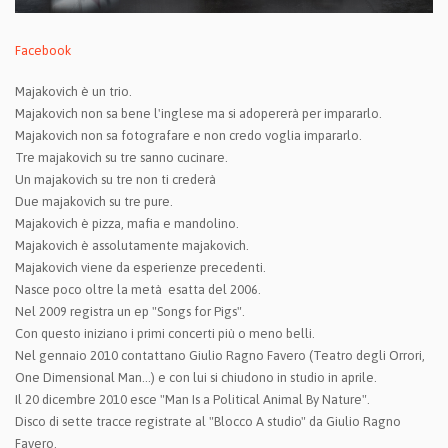
Facebook
Majakovich è un trio.
Majakovich non sa bene l'inglese ma si adopererà per impararlo.
Majakovich non sa fotografare e non credo voglia impararlo.
Tre majakovich su tre sanno cucinare.
Un majakovich su tre non ti crederà
Due majakovich su tre pure.
Majakovich è pizza, mafia e mandolino.
Majakovich è assolutamente majakovich.
Majakovich viene da esperienze precedenti.
Nasce poco oltre la metà esatta del 2006.
Nel 2009 registra un ep "Songs for Pigs".
Con questo iniziano i primi concerti più o meno belli.
Nel gennaio 2010 contattano Giulio Ragno Favero (Teatro degli Orrori,
One Dimensional Man...) e con lui si chiudono in studio in aprile.
Il 20 dicembre 2010 esce "Man Is a Political Animal By Nature".
Disco di sette tracce registrate al "Blocco A studio" da Giulio Ragno
Favero.